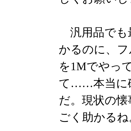
汎用品でも最
かるのに、フ
を1Mでやっ
て……本当に
だ。現状の懐
ごく助かるね