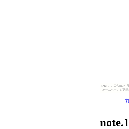
[PR] この広告は
ホームページを更新
note.