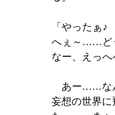
「やったぁ♪
へぇ～……ど
なー、えっへ
あー……な
妄想の世界に