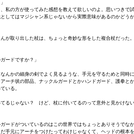
？」
ろ、私の方が使ってみた感想を教えて欲しいのよ。思いつきで
職としてはマジシャン系じゃないから実際意味があるのかどう
んが取り出した杖は、ちょっと奇妙な形をした複合杖だった
ルガードですか？」
なんかの細身の剣でよく見るような、手元を守るためと同時に
ぐアーチ状の部品、ナックルガードとかハンドガード、護拳と
いている。
いてるじゃない？ けど、杖に付いてるのって意外と見かけな
」
ガードがついているのはこの世界ではちょっとありそうでなか
だ手元にアーチをつけたってわけじゃなくて、ヘッドの根本を