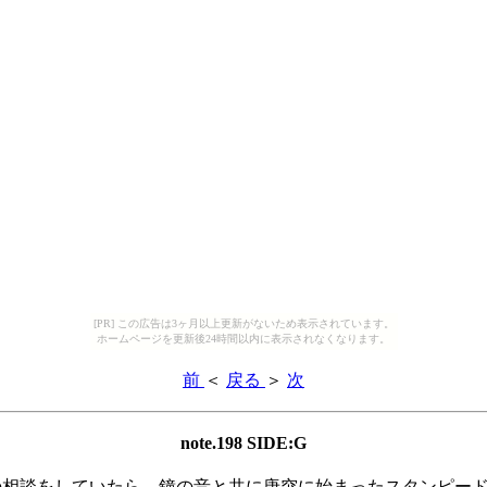
[PR] この広告は3ヶ月以上更新がないため表示されています。
ホームページを更新後24時間以内に表示されなくなります。
前
＜
戻る
＞
次
note.198 SIDE:G
相談をしていたら、鐘の音と共に唐突に始まったスタンピード