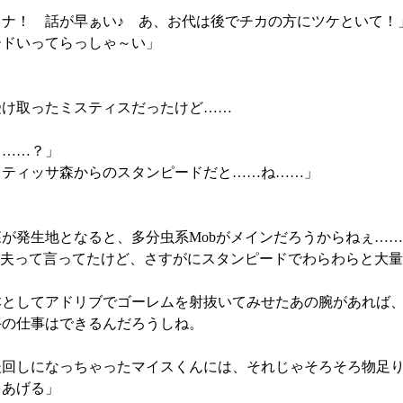
ナ！ 話が早ぁい♪ あ、お代は後でチカの方にツケといて！
ードいってらっしゃ～い」
け取ったミスティスだったけど……
弓……？」
、ティッサ森からのスタンピードだと……ね……」
が発生地となると、多分虫系Mobがメインだろうからねぇ…
丈夫って言ってたけど、さすがにスタンピードでわらわらと大
としてアドリブでゴーレムを射抜いてみせたあの腕があれば、
手の仕事はできるんだろうしね。
後回しになっちゃったマイスくんには、それじゃそろそろ物足
てあげる」