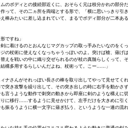
トムのボディとの接続部近くに、おそらく元は枝分かれの部分
を作って、その二ヵ所を両端とする形で、「横に思いっきり引
かえ棒みたいに差し込まれていて、まるでボディ部分が二本あ
な形ですね」
に剣に着けるのとおんなじマグカップの取っ手みたいなのをく
ージの杖術に使えなくなっちゃうっぽいのよ。突けば槍、薙げ
り替えを戦いの中に織り交ぜられるのが杖の真髄らしくって、
を結構多用するらしいんだよね、杖術って。こー……」
ィナさんがそれっぽい長さの棒を取り出してやって見せてくれ
棒で突き攻撃を繰り出して、その突き出しの時に右手を動かさ
でも言うような動作で刺突の動きから即座に剣のような構えに
斬りに移行……するように見せかけて、左手だけを大きめに引
でも振るうように横一文字に薙ぎ払う、というような一連の流
みたいな持ち手の位置がスルスル変わるような動きに普通の剣