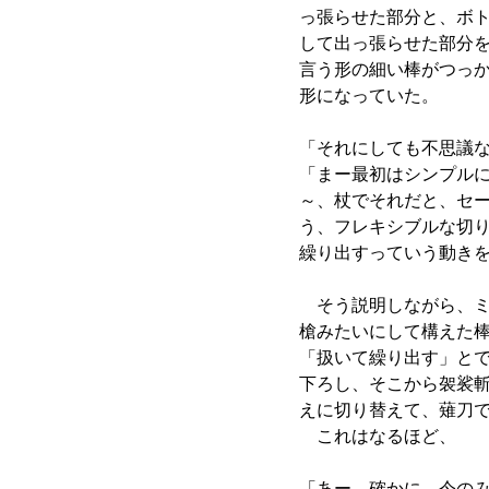
っ張らせた部分と、ボ
して出っ張らせた部分
言う形の細い棒がつっ
形になっていた。
「それにしても不思議
「まー最初はシンプル
～、杖でそれだと、セ
う、フレキシブルな切
繰り出すっていう動き
そう説明しながら、ミ
槍みたいにして構えた
「扱いて繰り出す」と
下ろし、そこから袈裟
えに切り替えて、薙刀
これはなるほど、
「あー、確かに、今の