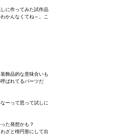
試しに作ってみた試作品
かわかんなくてね～。こ
。
装飾品的な意味合いも
か呼ばれてるパーツだ
いなーって思って試しに
った発想かも？
わざと楕円形にして出