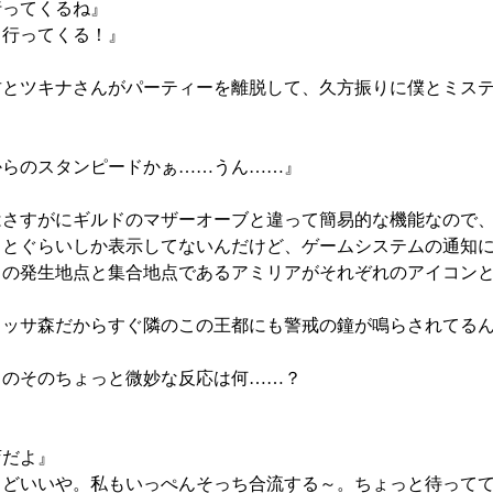
行ってくるね』
、行ってくる！』
とツキナさんがパーティーを離脱して、久方振りに僕とミステ
からのスタンピードかぁ……うん……』
さすがにギルドのマザーオーブと違って簡易的な機能なので、
ことぐらいしか表示してないんだけど、ゲームシステムの通知
ドの発生地点と集合地点であるアミリアがそれぞれのアイコン
ッサ森だからすぐ隣のこの王都にも警戒の鐘が鳴らされてる
のそのちょっと微妙な反応は何……？
店だよ』
うどいいや。私もいっぺんそっち合流する～。ちょっと待って