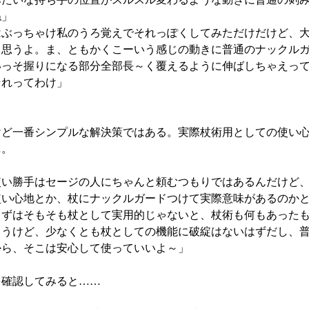
ね」
はぶっちゃけ私のうろ覚えでそれっぽくしてみただけだけど、
と思うよ。ま、ともかくこーいう感じの動きに普通のナックル
いっそ握りになる部分全部長～く覆えるように伸ばしちゃえっ
それってわけ」
ど一番シンプルな解決策ではある。実際杖術用としての使い心
…。
使い勝手はセージの人にちゃんと頼むつもりではあるんだけど
使い心地とか、杖にナックルガードつけて実際意味があるのか
まずはそもそも杖として実用的じゃないと、杖術も何もあった
ろうけど、少なくとも杖としての機能に破綻はないはずだし、
から、そこは安心して使っていいよ～」
確認してみると……