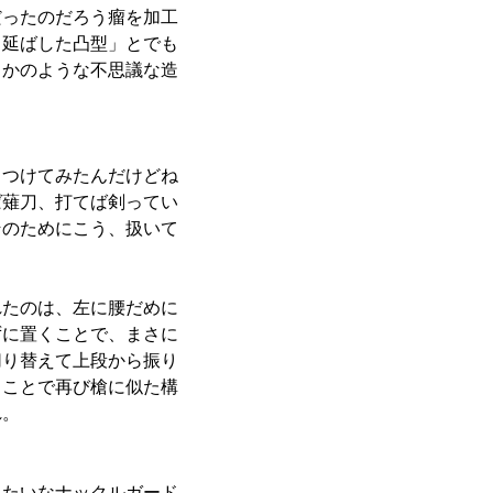
だったのだろう瘤を加工
き延ばした凸型」とでも
るかのような不思議な造
っつけてみたんだけどね
ば薙刀、打てば剣ってい
そのためにこう、扱いて
たのは、左に腰だめに
ずに置くことで、まさに
切り替えて上段から振り
くことで再び槍に似た構
れ。
みたいなナックルガード